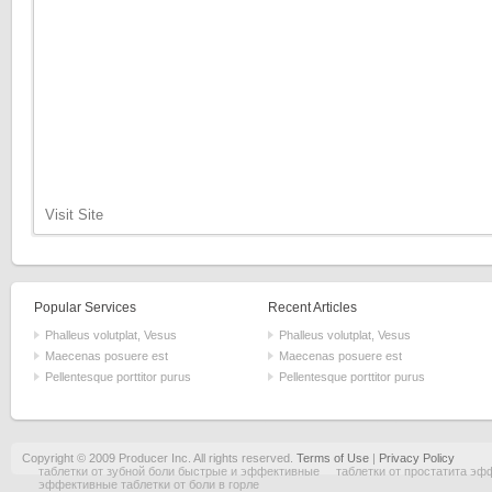
Visit Site
Popular Services
Recent Articles
Phalleus volutplat, Vesus
Phalleus volutplat, Vesus
Maecenas posuere est
Maecenas posuere est
Pellentesque porttitor purus
Pellentesque porttitor purus
Copyright © 2009 Producer Inc. All rights reserved.
Terms of Use
|
Privacy Policy
таблетки от зубной боли быстрые и эффективные
таблетки от простатита э
эффективные таблетки от боли в горле