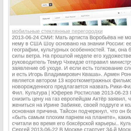
мобильные стеклянные перегородки
2013-06-24 СМИ: Мать артиста Воробьёва не мо
нему в США Шоу основано на знании России: ее
географии, культурных особенностей. Так, она б
силы ветра. На прошлой неделе его художеств
руководитель Темур Чхеидзе отправил министр
заявление об уходе. И если есть толкование сл
и есть Игорь Владимирович Кваша». Армен Рон
является автором 13 короткометражных фильмов
новорожденного предлагается назвать Рики-Фи
Фил. Культура | Юферев Ростислав 2013-06-23
снизить цену на газ европейцам Актёр заявил, 
жениться на Ирине Забияке, своей подруге и ко
основная причина. Тайсон подчеркнул, что он 
«быть самым плохим парнем на планете», каким
считали во время его боксёрской карьеры.. Куль
Сергей 2013-06-22 В Москве стартует 34-й Мос