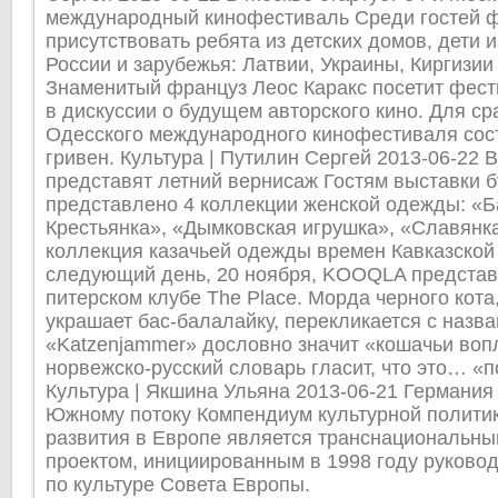
международный кинофестиваль Среди гостей ф
присутствовать ребята из детских домов, дети 
России и зарубежья: Латвии, Украины, Киргизии 
Знаменитый француз Леос Каракс посетит фест
в дискуссии о будущем авторского кино. Для с
Одесского международного кинофестиваля сос
гривен. Культура | Путилин Сергей 2013-06-22 
представят летний вернисаж Гостям выставки б
представлено 4 коллекции женской одежды: «
Крестьянка», «Дымковская игрушка», «Славянка
коллекция казачьей одежды времен Кавказской
следующий день, 20 ноября, KOOQLA представи
питерском клубе The Place. Морда черного кота
украшает бас-балалайку, перекликается с назва
«Katzenjammer» дословно значит «кошачьи вопл
норвежско-русский словарь гласит, что это… «п
Культура | Якшинa Ульяна 2013-06-21 Германия
Южному потоку Компендиум культурной политик
развития в Европе является транснациональны
проектом, инициированным в 1998 году руково
по культуре Совета Европы.