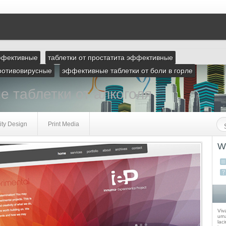
эффективные
таблетки от простатита эффективные
ротивовирусные
эффективные таблетки от боли в горле
 таблетки от алкоголя
ity Design
Print Media
W
Viv
urna
laci