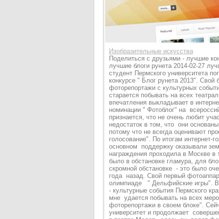
Изобразительные искусства
Поделиться с друзьями - лучшие ко
лучшие блоги рунета 2014-02-27 луч
студент Пермского университета по
конкурсе " Блог рунета 2013". Свой 
фоторепортажи с культурных событи
старается побывать на всех театра
впечатления выкладывает в интерн
номинации " Фотоблог" на всеросси
признается, что не очень любит уча
недостаток в том, что они основаны
потому что не всегда оценивают пр
голосование". По итогам интернет-
основном поддержку оказывали земл
награждения проходила в Москве в 
было в обстановке гламура, для бло
скромной обстановке - это было оч
года назад. Свой первый фотоаппар
олимпиаде " Дельфийские игры". В 
- культурные события Пермского кр
мне удается побывать на всех мер
фоторепортажи в своем блоке". Сей
университет и продолжает соверш