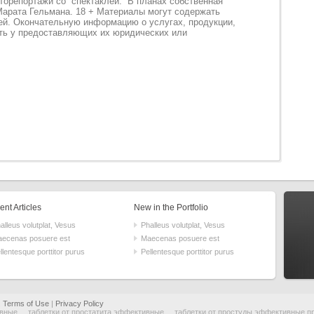
оторепортажи со спектаклей. В планах собственная
Марата Гельмана. 18 + Материалы могут содержать
й. Окончательную информацию о услугах, продукции,
ять у предоставляющих их юридических или
nt Articles
New in the Portfolio
alleus volutplat, Vesus
Phalleus volutplat, Vesus
ecenas posuere est
Maecenas posuere est
llentesque porttitor purus
Pellentesque porttitor purus
.
Terms of Use
|
Privacy Policy
ивные
таблетки от простатита эффективные
таблетки от простуды эффективные п