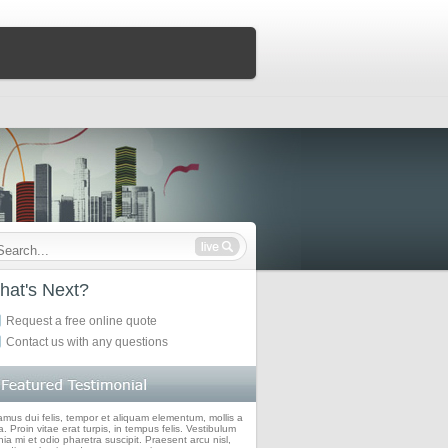
hat's Next?
Request a free online quote
Contact us with any questions
amus dui felis, tempor et aliquam elementum, mollis a
. Proin vitae erat turpis, in tempus felis. Vestibulum
nia mi et odio pharetra suscipit. Praesent arcu nisl,