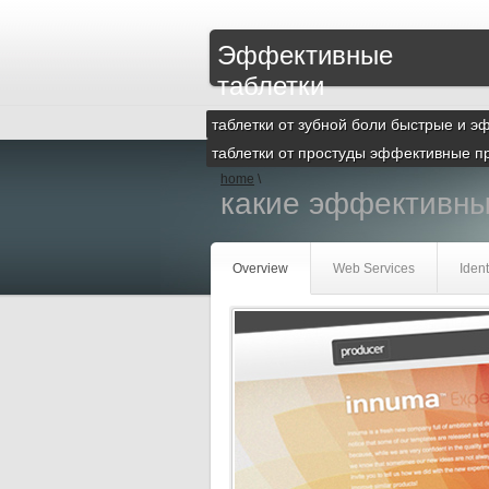
Эффективные
таблетки
таблетки от зубной боли быстрые и 
таблетки от простуды эффективные п
home
\
какие эффективные
Overview
Web Services
Ident