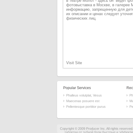
в театре Молот - здесь он ведет ф
фотовыставка в Москве, в галерее 
информацию, запрещенную для дете
их описании и ценах следует уточн
физических лиц.
Visit Site
Popular Services
Rece
Phalleus volutplat, Vesus
Ph
Maecenas posuere est
Ma
Pellentesque porttitor purus
Pe
Copyright © 2009 Producer Inc. All rights reserved
таблетки от зубной боли быстрые и эффект