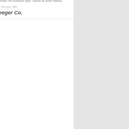
erdiet vel euismod eget, rutrum sit amet massa.
 Reeger, MN
eeger Co.