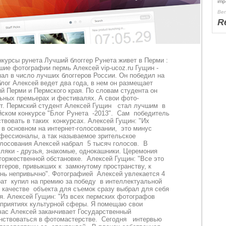
imp
Ben
R
нкурсы рунета Лучший блоггер Рунета живет в Перми :
шие фотографии пермь Алексей vip-ucoz.ru Гущин -
пал в число лучших блоггеров России. Он победил на
блог Алексей ведет два года, в нем он размещает
й Перми и Пермского края. По словам студента он
льных премьерах и фестивалях. А свои фото-
ет. Пермский студент Алексей Гущин стал лучшим в
йском конкурсе "Блог Рунета -2013". Сам победитель
ствовать в таких конкурсах. Алексей Гущин: "Их
 в основном на интернет-голосовании, это минус
офессионалы, а так называемое зрительское
голосования Алексей набрал 5 тысяч голосов. В
яки - друзья, знакомые, однокашники. Церемония
торжественной обстановке. Алексей Гущин: "Все это
ггеров, привыкших к замкнутому пространству, к
ень непривычно". Фотографией Алексей увлекается 4
ат купил на премию за победу в интеллектуальной
качестве объекта для съемок сразу выбрал для себя
ая. Алексей Гущин: "Из всех пермских фотографов
оприятиях культурной сферы. Я помещаю свои
час Алексей заканчивает Государственный
енствоваться в фотомастерстве. Сегодня интервью