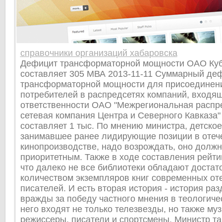
справочники организаций хабаровска
Дефицит трансформаторной мощности ОАО Куб
составляет 305 МВА 2013-11-11 Суммарный де
трансформаторной мощности для присоединен
потребителей в распредсетях компаний, входящ
ответственности ОАО "Межрегиональная распр
сетевая компания Центра и Северного Кавказа"
составляет 1 тыс. По мнению министра, детское
занимавшее ранее лидирующие позиции в отеч
кинопроизводстве, надо возрождать, оно должн
приоритетным. Также в ходе составления рейти
что далеко не все библиотеки обладают доста
количеством экземпляров книг современных от
писателей. И есть вторая история - история ра
вражды за победу частного мнения в теологиче
него входят не только телезвезды, но также му
режиссеры, писатели и спортсмены. Министр та