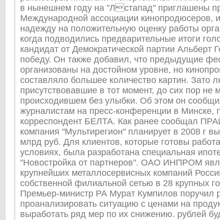
в нынешнем году на "Лстапад" приглашены п
Международной ассоциации кинопродюсеров, и
надежду на положительную оценку работы орган
когда подводились предварительные итоги гол
кандидат от Демократической партии Альберт 
победу. Он также добавил, что предыдущие фе
организованы на достойном уровне, но кинопр
составляло большее количество картин. Зато л
присутствовавшие в тот момент, до сих пор не 
происходившем без улыбки. Об этом он сообщи
журналистам на пресс-конференции в Минске, 
корреспондент БЕЛТА. Как ранее сообщал ПР
компания "Мультирегион" планирует в 2008 г вы
млрд руб. Для клиентов, которые готовы работа
условиях, была разработана специальная ипот
"Новостройка от партнеров". ОАО ИНПРОМ явл
крупнейших металлосервисных компаний Росси
собственной филиальной сетью в 28 крупных г
Премьер-министр РА Мурат Кумпилов поручил 
проанализировать ситуацию с ценами на проду
выработать ряд мер по их снижению. рублей бу