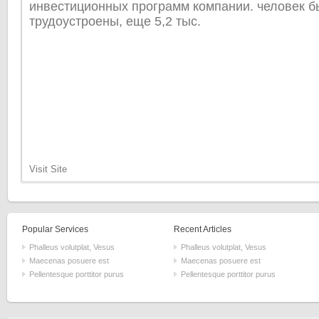
инвестиционных программ компании. человек 
трудоустроены, еще 5,2 тыс.
Visit Site
Popular Services
Recent Articles
Phalleus volutplat, Vesus
Phalleus volutplat, Vesus
Maecenas posuere est
Maecenas posuere est
Pellentesque porttitor purus
Pellentesque porttitor purus