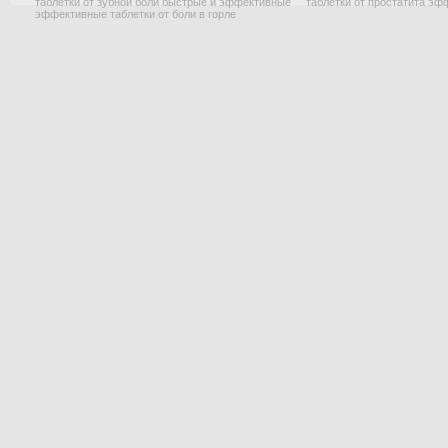
таблетки от зубной боли быстрые и эффективные
таблетки от простатита э
эффективные таблетки от боли в горле