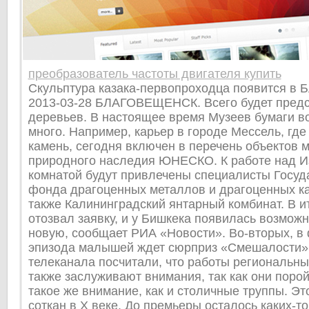
преобразователь частоты двигателя купить
Скульптура казака-первопроходца появится в 
2013-03-28 БЛАГОВЕЩЕНСК. Всего будет предс
деревьев. В настоящее время Музеев бумаги во
много. Например, карьер в городе Мессель, гд
камень, сегодня включен в перечень объектов 
природного наследия ЮНЕСКО. К работе над И
комнатой будут привлечены специалисты Госуд
фонда драгоценных металлов и драгоценных ка
также Калининградский янтарный комбинат. В и
отозвал заявку, и у Бишкека появилась возможн
новую, сообщает РИА «Новости». Во-вторых, в
эпизода малышей ждет сюрприз «Смешалости»
телеканала посчитали, что работы региональн
также заслуживают внимания, так как они поро
такое же внимание, как и столичные труппы. Эт
соткан в X веке. До премьеры осталось каких-то