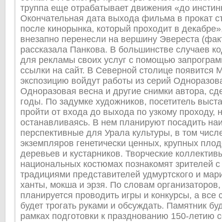
труппа еще отрабатывает движения «до инстин
Окончательная дата выхода фильма в прокат ст
после кинорынка, который проходит в декабре»
внезапно перенесли на вершину Эвереста (фак
рассказала Панкова. В большинстве случаев к
для рекламы своих услуг с помощью запрограм
ссылки на сайт. В Северной столице появится М
экспозицию войдут работы из серий Одноразова
Одноразовая весна и другие снимки автора, сд
годы. По задумке художников, посетитель выст
пройти от входа до выхода по узкому проходу, 
останавливаясь. В нем планируют посадить на
перспективные для Урала культуры, в том числ
экземпляров генетически ценных, крупных пло
деревьев и кустарников. Творческие коллектив
национальных костюмах познакомят зрителей с
традициями представителей удмуртского и мари
ханты, мокша и эрзя. По словам организаторов,
планируется проводить игры и конкурсы, а все
будет трогать руками и обсуждать. Памятник бу
рамках подготовки к празднованию 150-летию 