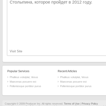
Столыпина, которое пройдет в 2012 году.
Visit Site
Popular Services
Recent Articles
Phalleus volutplat, Vesus
Phalleus volutplat, Vesus
Maecenas posuere est
Maecenas posuere est
Pellentesque porttitor purus
Pellentesque porttitor purus
Copyright © 2009 Producer Inc. All rights reserved.
Terms of Use
|
Privacy Policy